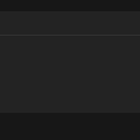
cashback și runde gratuite