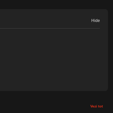
Hide
Vezi tot